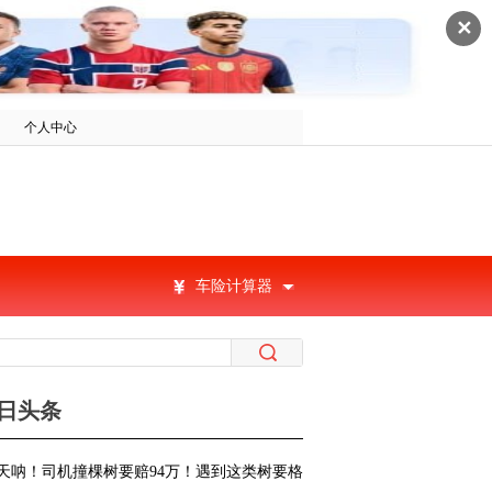
✕
个人中心
车险计算器
日头条
天呐！司机撞棵树要赔94万！遇到这类树要格