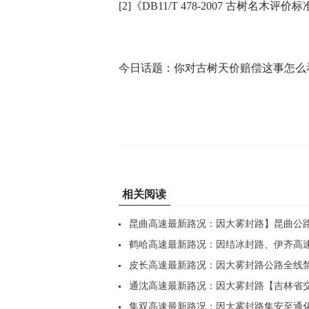
[2]《DB11/T 478-2007 古树名木评价
今日话题：你对古树天价赔偿这事怎么
相关阅读
昆曲高速最新路况：因大雾封路】昆曲公
全..
鹤哈高速最新路况：因结冰封路、伊齐高
部..
皮长高速最新路况：因大雾封路公路全线禁
座..
通沈高速最新路况：因大雾封路【吉林省
法..
集双高速最新路况：因大雾封路集安至通