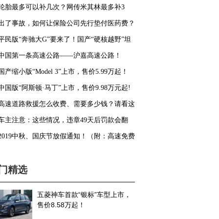
心..
轮胎最多可以补几次？网传米其林最多补3
，是真的吗？
出了事故，如何让保险公司先行垫付医药费？
平民版“奔驰大G”要来了！国产“硬核越野”坦
00上市！
中国第一条高速公路——沪嘉高速公路！
国产缩小版“Model 3”上市，售价5.99万起！
中国版“阿斯顿·马丁”上市，售价9.98万元起!
高速道路救援怎么收费、需要多少钱？请看这
！
车主注意：这些情况，违章49天后罚款会翻
！
2019中秋、国庆节放假通知！（附：高速免费
行政策）
门精选
五菱神车首款“银标”车型上市，
售价8.58万起！