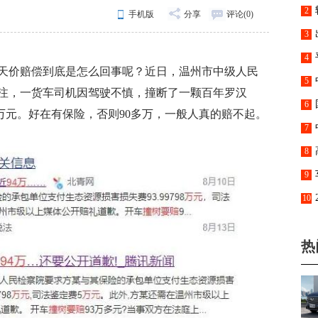
外小
2
手机版
分享
评论(
0
)
次
3
4
这天价赔偿到底是怎么回事呢？近日，温州市中级人民
克3
5
注，一货车司机因驾驶不慎，撞断了一颗百年罗汉
6
98万元。好在有保险，否则90多万，一般人真的赔不起。
7
8
里
9
倍
10
通
热