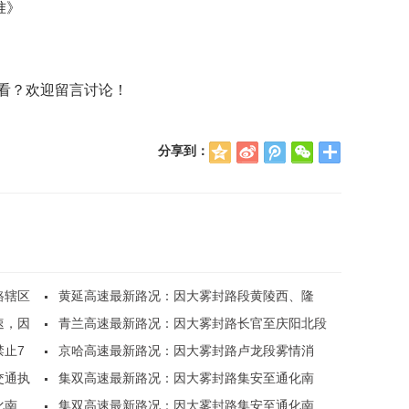
标准》
看？欢迎留言讨论！
分享到：
QQ
新
腾
微
空
浪
讯
信
间
微
微
博
博
路辖区
黄延高速最新路况：因大雾封路段黄陵西、隆
速，因
坊、..
青兰高速最新路况：因大雾封路长官至庆阳北段
止7
各..
京哈高速最新路况：因大雾封路卢龙段雾情消
交通执
散，..
集双高速最新路况：因大雾封路集安至通化南
化南
站，..
集双高速最新路况：因大雾封路集安至通化南