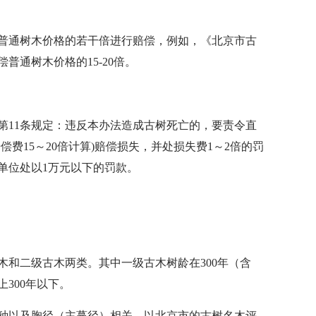
普通树木价格的若干倍进行赔偿，例如，《北京市古
普通树木价格的15-20倍。
第11条规定：违反本办法造成古树死亡的，要责令直
费15～20倍计算)赔偿损失，并处损失费1～2倍的罚
单位处以1万元以下的罚款。
木和二级古木两类。其中一级古木树龄在300年（含
上300年以下。
种以及胸径（主蔓径）相关，以北京市的古树名木评