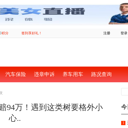
0
积分
签到享好礼！
注册
登录
汽车保险
违章申诉
养车用车
路况查询
正文
赔94万！遇到这类树要格外小
今
心..
1