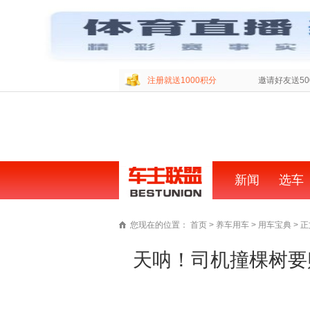
注册就送1000积分
邀请好友送50
新闻
首
选车
页
您现在的位置：
首页
>
养车用车
>
用车宝典
> 
天呐！司机撞棵树要